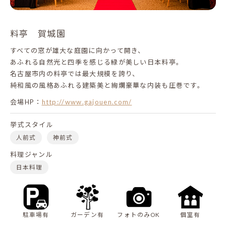
料亭 賀城園
すべての窓が雄大な庭園に向かって開き、
あふれる自然光と四季を感じる緑が美しい日本料亭。
名古屋市内の料亭では最大規模を誇り、
純和風の風格あふれる建築美と絢爛豪華な内装も圧巻です。
会場HP：
http://www.gajouen.com/
挙式スタイル
人前式
神前式
料理ジャンル
日本料理
駐車場有
ガーデン有
フォトのみOK
個室有