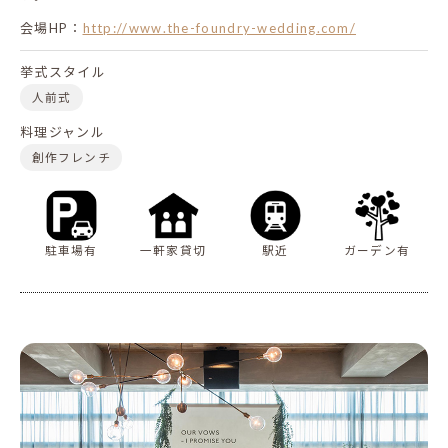
会場HP：
http://www.the-foundry-wedding.com/
挙式スタイル
人前式
料理ジャンル
創作フレンチ
駐車場有
一軒家貸切
駅近
ガーデン有