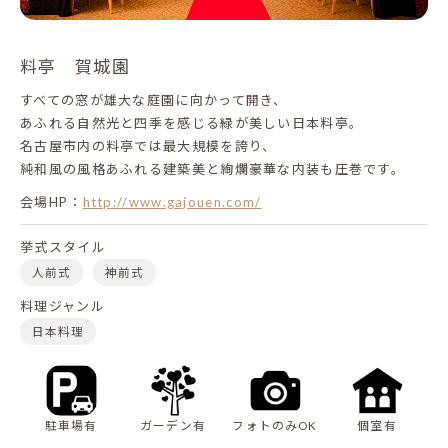
料亭 賀城園
すべての窓が雄大な庭園に向かって開き、
あふれる自然光と四季を感じる緑が美しい日本料亭。
名古屋市内の料亭では最大規模を誇り、
純和風の風格あふれる建築美と絢爛豪華な内装も圧巻です。
会場HP：
http://www.gajouen.com/
挙式スタイル
人前式
神前式
料理ジャンル
日本料理
駐車場有
ガーデン有
フォトのみOK
個室有