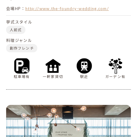
会場HP：
http://www.the-foundry-wedding.com/
挙式スタイル
人前式
料理ジャンル
創作フレンチ
駐車場有
一軒家貸切
駅近
ガーデン有