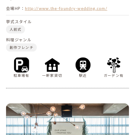
会場HP：
http://www.the-foundry-wedding.com/
挙式スタイル
人前式
料理ジャンル
創作フレンチ
駐車場有
一軒家貸切
駅近
ガーデン有