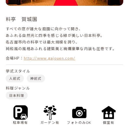
料亭 賀城園
すべての窓が雄大な庭園に向かって開き、
あふれる自然光と四季を感じる緑が美しい日本料亭。
名古屋市内の料亭では最大規模を誇り、
純和風の風格あふれる建築美と絢爛豪華な内装も圧巻です。
会場HP：
http://www.gajouen.com/
挙式スタイル
人前式
神前式
料理ジャンル
日本料理
駐車場有
ガーデン有
フォトのみOK
個室有