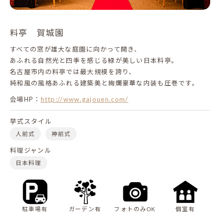
料亭 賀城園
すべての窓が雄大な庭園に向かって開き、
あふれる自然光と四季を感じる緑が美しい日本料亭。
名古屋市内の料亭では最大規模を誇り、
純和風の風格あふれる建築美と絢爛豪華な内装も圧巻です。
会場HP：
http://www.gajouen.com/
挙式スタイル
人前式
神前式
料理ジャンル
日本料理
駐車場有
ガーデン有
フォトのみOK
個室有