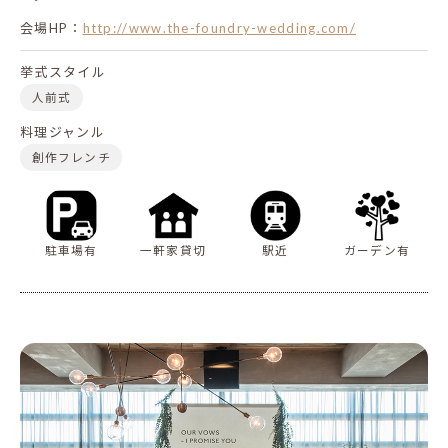
会場HP：
http://www.the-foundry-wedding.com/
挙式スタイル
人前式
料理ジャンル
創作フレンチ
駐車場有
一軒家貸切
駅近
ガーデン有