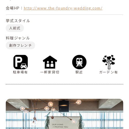
会場HP：
http://www.the-foundry-wedding.com/
挙式スタイル
人前式
料理ジャンル
創作フレンチ
駐車場有
一軒家貸切
駅近
ガーデン有