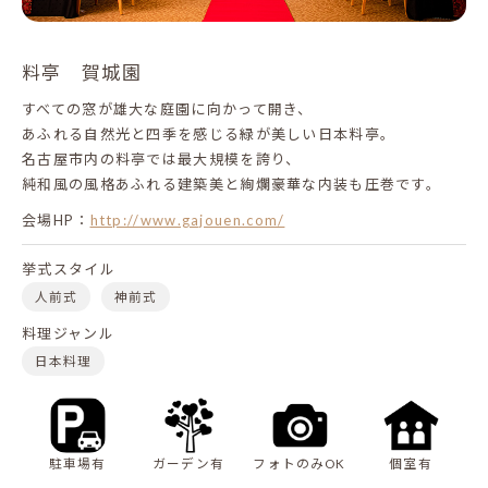
料亭 賀城園
すべての窓が雄大な庭園に向かって開き、
あふれる自然光と四季を感じる緑が美しい日本料亭。
名古屋市内の料亭では最大規模を誇り、
純和風の風格あふれる建築美と絢爛豪華な内装も圧巻です。
会場HP：
http://www.gajouen.com/
挙式スタイル
人前式
神前式
料理ジャンル
日本料理
駐車場有
ガーデン有
フォトのみOK
個室有